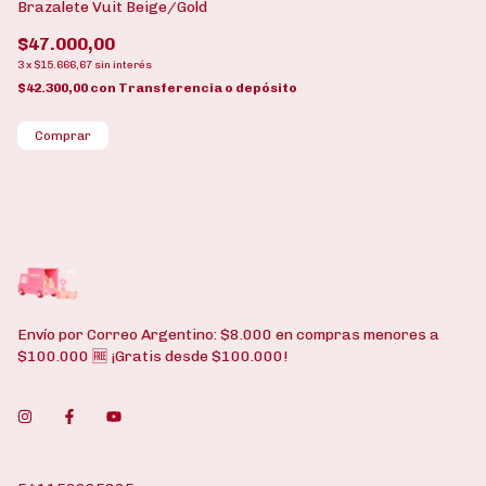
Brazalete Vuit Beige/Gold
Br
$47.000,00
$
3
x
$15.666,67
sin interés
3
x
$42.300,00
con
Transferencia o depósito
$4
Comprar
Envío por Correo Argentino: $8.000 en compras menores a
$100.000 🆓 ¡Gratis desde $100.000!