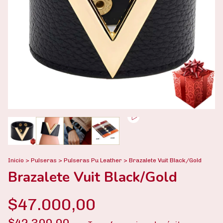
Inicio
>
Pulseras
>
Pulseras Pu Leather
>
Brazalete Vuit Black/Gold
Brazalete Vuit Black/Gold
$47.000,00