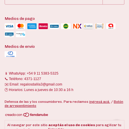
Medios de pago
Medios de envío
📱 WhatsApp: +54 9 11 5383-5325
📞 Teléfono: 4371-1127
✉️ Email:
regalosdalila3@gmail.com
🕑 Horarios: Lunes a jueves de 10:30 a 16 h
Defensa de las y los consumidores. Para reclamos
ingresá acá.
/
Botón
de arrepentimiento
Copyright Regalos Dalila - 27186564567 - 2026. Todos los derechos
Al navegar por este sitio
aceptás el uso de cookies
para agilizar tu
reservados.